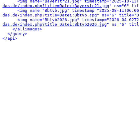
<img name="Bayerstr21.jpg" timestamp="2025-10-13T
das.de/index.php?title=Datei:Bayerstr21.jpg
" ns="6" tit
<img name="Bbtvb.jpg" timestamp="2025-08-11T06:06
das.de/index.php?title=Datei:Bbtvb.jpg
" ns="6" title="D
<img name="Bbtvb2026.jpg" timestamp="2026-04-02T2
das.de/index.php?title=Datei:Bbtvb2026.jpg
" ns="6" titl
</allimages>
</query>
</api>