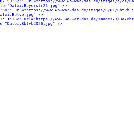
07:53:52Z" url="
https://www.wo-war-das.de/images/c/ce/Ba
le="Datei:Bayerstr21.jpg" />
:58Z" url="
https://www.wo-war-das.de/images/8/81/Bbtvb.j
atei:Bbtvb.jpg" />
3:11:18Z" url="
https://www.wo-war-das.de/images/3/3a/Bbt
e="Datei:Bbtvb2026.jpg" />