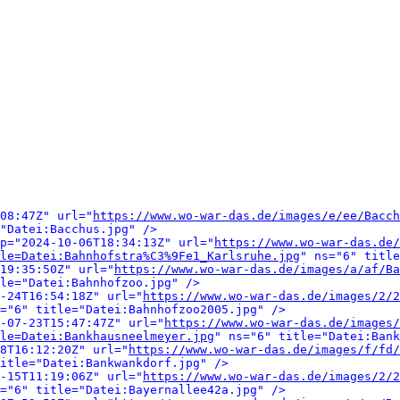
08:47Z" url="
https://www.wo-war-das.de/images/e/ee/Bacch
"Datei:Bacchus.jpg" />
p="2024-10-06T18:34:13Z" url="
https://www.wo-war-das.de/
le=Datei:Bahnhofstra%C3%9Fe1_Karlsruhe.jpg
" ns="6" title
19:35:50Z" url="
https://www.wo-war-das.de/images/a/af/Ba
le="Datei:Bahnhofzoo.jpg" />
-24T16:54:18Z" url="
https://www.wo-war-das.de/images/2/2
="6" title="Datei:Bahnhofzoo2005.jpg" />
-07-23T15:47:47Z" url="
https://www.wo-war-das.de/images/
le=Datei:Bankhausneelmeyer.jpg
" ns="6" title="Datei:Bank
8T16:12:20Z" url="
https://www.wo-war-das.de/images/f/fd/
itle="Datei:Bankwankdorf.jpg" />
-15T11:19:06Z" url="
https://www.wo-war-das.de/images/2/2
="6" title="Datei:Bayernallee42a.jpg" />