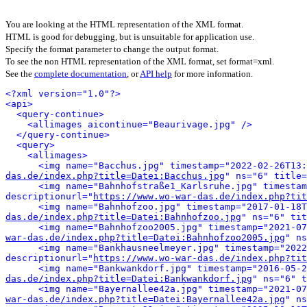
You are looking at the HTML representation of the XML format.
HTML is good for debugging, but is unsuitable for application use.
Specify the format parameter to change the output format.
To see the non HTML representation of the XML format, set format=xml.
See the
complete documentation
, or
API help
for more information.
<?xml version="1.0"?>
<api>
<query-continue>
<allimages aicontinue="Beaurivage.jpg" />
</query-continue>
<query>
<allimages>
<img name="Bacchus.jpg" timestamp="2022-02-26T13:
das.de/index.php?title=Datei:Bacchus.jpg
" ns="6" title=
<img name="Bahnhofstraße1_Karlsruhe.jpg" timestam
descriptionurl="
https://www.wo-war-das.de/index.php?tit
<img name="Bahnhofzoo.jpg" timestamp="2017-01-18T
das.de/index.php?title=Datei:Bahnhofzoo.jpg
" ns="6" tit
<img name="Bahnhofzoo2005.jpg" timestamp="2021-07
war-das.de/index.php?title=Datei:Bahnhofzoo2005.jpg
" ns
<img name="Bankhausneelmeyer.jpg" timestamp="2022
descriptionurl="
https://www.wo-war-das.de/index.php?tit
<img name="Bankwankdorf.jpg" timestamp="2016-05-2
das.de/index.php?title=Datei:Bankwankdorf.jpg
" ns="6" t
<img name="Bayernallee42a.jpg" timestamp="2021-07
war-das.de/index.php?title=Datei:Bayernallee42a.jpg
" ns