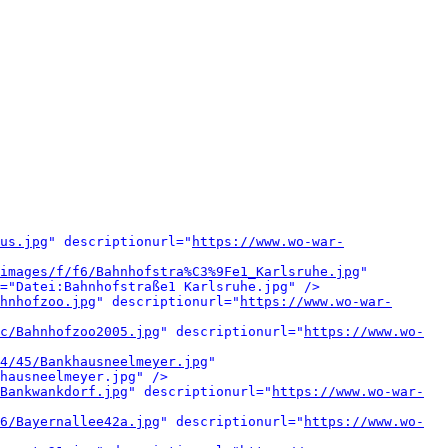
us.jpg
" descriptionurl="
https://www.wo-war-
images/f/f6/Bahnhofstra%C3%9Fe1_Karlsruhe.jpg
" 
="Datei:Bahnhofstraße1 Karlsruhe.jpg" />
hnhofzoo.jpg
" descriptionurl="
https://www.wo-war-
c/Bahnhofzoo2005.jpg
" descriptionurl="
https://www.wo-
4/45/Bankhausneelmeyer.jpg
" 
hausneelmeyer.jpg" />
Bankwankdorf.jpg
" descriptionurl="
https://www.wo-war-
6/Bayernallee42a.jpg
" descriptionurl="
https://www.wo-