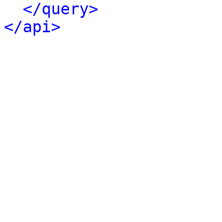
</query>
</api>